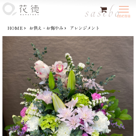
sasebo
新規会員登録
ログイン
menu
HOME
お供え・お悔やみ
アレンジメント
HOME
お供え・お悔やみのお花
お祝い・お見舞いの花
購入方法
トピックス
お問い合わせ
特定商取引法に基づく表記