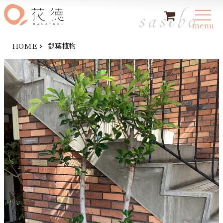
sasebo
新規会員登録
ログイン
menu
HOME
観葉植物
HOME
お供え・お悔やみのお花
お祝い・お見舞いの花
購入方法
トピックス
お問い合わせ
特定商取引法に基づく表記